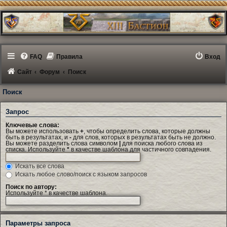
FAQ
Правила
Вход
Сайт
Форум
Поиск
Поиск
Запрос
Ключевые слова:
Вы можете использовать
+
, чтобы определить слова, которые должны
быть в результатах, и
-
для слов, которых в результатах быть не должно.
Вы можете разделить слова символом
|
для поиска любого слова из
списка. Используйте
*
в качестве шаблона для частичного совпадения.
Искать все слова
Искать любое слово/поиск с языком запросов
Поиск по автору:
Используйте * в качестве шаблона.
Параметры запроса