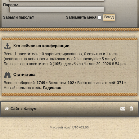
Пароль:
Забыли пароль?
Запомнить меня
Кто сейчас на конференции
Всего
1
посетитель :: 0 зарегистрированных, 0 скрытых и 1 гость
(основано на активности пользователей за последние 5 минут)
Больше всего посетителей (
105
) здесь было Чт янв 29, 2026 8:54 pm
Статистика
Всего сообщений:
1749
• Всего тем:
102
• Всего пользователей:
371
•
Новый пользователь:
Ладислас
Сайт
Форум
Часовой пояс:
UTC+03:00