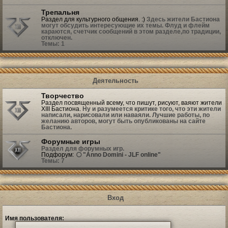
Трепальня
Раздел для культурного общения. :)
Здесь жители Бастиона
могут обсудить интересующие их темы. Флуд и флейм
караются, счетчик сообщений в этом разделе,по традиции,
отключен.
Темы:
1
Деятельность
Творчество
Раздел посвященный всему, что пишут, рисуют, ваяют жители
XIII Бастиона.
Ну и разумеется критике того, что эти жители
написали, нарисовали или наваяли. Лучшие работы, по
желанию авторов, могут быть опубликованы на сайте
Бастиона.
Форумные игры
Раздел для форумных игр.
Подфорум:
"Anno Domini - JLF online"
Темы:
7
Вход
Имя пользователя: