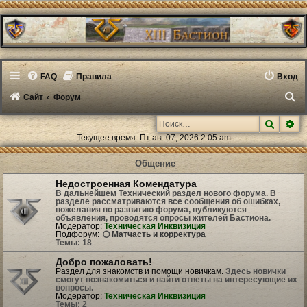
FAQ
Правила
Вход
П
Сайт
Форум
о
Поиск
Ра
и
Текущее время: Пт авг 07, 2026 2:05 am
с
Общение
к
Недостроенная Комендатура
В дальнейшем Технический раздел нового форума. В
разделе рассматриваются все сообщения об ошибках,
пожелания по развитию форума, публикуются
объявления, проводятся опросы жителей Бастиона.
Модератор:
Техническая Инквизиция
Подфорум:
Матчасть и корректура
Темы:
18
Добро пожаловать!
Раздел для знакомств и помощи новичкам.
Здесь новички
смогут познакомиться и найти ответы на интересующие их
вопросы.
Модератор:
Техническая Инквизиция
Темы:
2