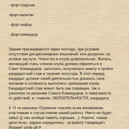
- форт-поручик
-форт-капитан
- форт-майор
- форт-командор
Звания присваиваются через полгода, при условии
отсутствия дисциплинарных взысканий, или досрочно, за
особые заслуги. Членство в клубе добровольное. Житель,
желающий стать членом клуба должен обратиться в
Совет Командоров, заполнить полученную анкету и пройти
кандидатский стаж в течение полугода. В этот период
кандидат должен своей деятельностью доказать свое
желание и готовность выполнять требования клуба.
Кандидатский стаж может быть как сокращен, так и
увеличен по решению Совета Командоров, в зависимости
от действий, и, главное, ОБЯЗАТЕЛЬНОСТИ, кандидата.
4. О «и наконец» Огромное спасибо всем виновникам,
участникам и соучастникам нашей работы. Никто не будет
забыт (у нас вообще память хорошая…). Короче, «наши
цели ясны, задачи определены - за работу товарищи!»
Играем! smile.gif
#