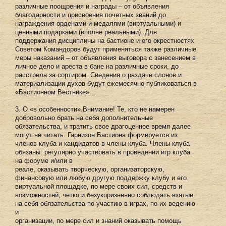
различные поощрения и награды – от объявления
благодарности и присвоения почетных званий до
награждения орденами и медалями (виртуальными) и
ценными подарками (вполне реальными). Для
поддержания дисциплины на бастионе и его окрестностях
Советом Командоров будут применяться также различные
меры наказаний – от объявления выговора с занесением в
личное дело и ареста в бане на различные сроки, до
расстрела за сортиром. Сведения о раздаче слонов и
материализации духов будут ежемесячно публиковаться в
«Бастионном Вестнике»...
3. О «в особенности».Внимание! Те, кто не намерен
добровольно брать на себя дополнительные
обязательства, и тратить свое драгоценное время далее
могут не читать. Гарнизон Бастиона формируется из
членов клуба и кандидатов в члены клуба. Члены клуба
обязаны: регулярно участвовать в проведении игр клуба
на форуме и/или в
реале, оказывать творческую, организаторскую,
финансовую или любую другую поддержку клубу и его
виртуальной площадке, по мере своих сил, средств и
возможностей, четко и безукоризненно соблюдать взятые
на себя обязательства по участию в играх, по их ведению
и
организации, по мере сил и знаний оказывать помощь