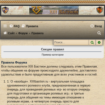
FAQ
Правила
Вход
П
Сайт
Форум
Правила
о
Поиск
Ра
и
Секции правил
с
Пример категории
к
Правила Форума
Все пользователи XIII Бастион должны следовать этим Правилам,
чтобы общение на форуме происходило дружелюбно, доставляло
удовольствие и было продуктивным для всех участников и гостей.
1. О «вообще». XIIIbastion.ru - виртуальная площадка
одноименного ролевого клуба, предназначенная в первую
очередь для проведения ролевых игр- во вторую очередь
для подготовки и организации ролевых игр,- в третью
очередь для общения на темы имеющие отношение к
ролевым играм,- в четвертую очередь просто для