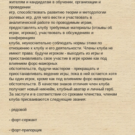
жителям и кандидатам в обучении, организации и
проведении
игр, способствовать развитию теории и методологии
ролевых игр, для чего вести и участвовать в
аналитической работе по проводимым играм,
предоставлять клубу требуемые материалы (отзывы об
играх, игроках), участвовать в обсуждениях и
конференциях
клуба, неукоснительно соблюдать нормы этики по
отношению к клубу и его деятельности. Члены клуба не
имеют права: будучи игроком - выходить из игры и
приостанавливать свое участие в игре кроме как под
влиянием форс-мажорных
обстоятельств, будучи мастером - прекращать и
приостанавливать ведение игры, пока в ней остается хотя
бы один игрок, кроме как под влиянием форс-мажорных
обстоятельств. В качестве знаков отличия член клуба
получает новый никнейм, клубный аватар и личный герб.
За заслуги и в соответствии со сроками членства, членам
клуба присваиваются следующие звания:
- рядовой
- форт-сержант
- форт-прапорщик