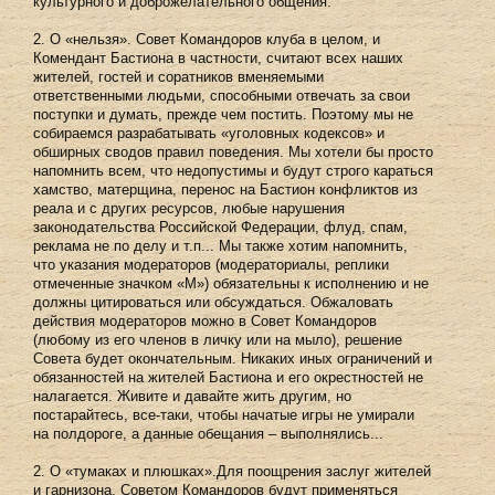
культурного и доброжелательного общения.
2. О «нельзя». Совет Командоров клуба в целом, и
Комендант Бастиона в частности, считают всех наших
жителей, гостей и соратников вменяемыми
ответственными людьми, способными отвечать за свои
поступки и думать, прежде чем постить. Поэтому мы не
собираемся разрабатывать «уголовных кодексов» и
обширных сводов правил поведения. Мы хотели бы просто
напомнить всем, что недопустимы и будут строго караться
хамство, матерщина, перенос на Бастион конфликтов из
реала и с других ресурсов, любые нарушения
законодательства Российской Федерации, флуд, спам,
реклама не по делу и т.п... Мы также хотим напомнить,
что указания модераторов (модераториалы, реплики
отмеченные значком «М») обязательны к исполнению и не
должны цитироваться или обсуждаться. Обжаловать
действия модераторов можно в Совет Командоров
(любому из его членов в личку или на мыло), решение
Совета будет окончательным. Никаких иных ограничений и
обязанностей на жителей Бастиона и его окрестностей не
налагается. Живите и давайте жить другим, но
постарайтесь, все-таки, чтобы начатые игры не умирали
на полдороге, а данные обещания – выполнялись...
2. О «тумаках и плюшках».Для поощрения заслуг жителей
и гарнизона, Советом Командоров будут применяться