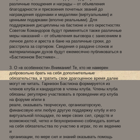
различные поощрения и награды – от объявления
благодарности и присвоения почетных званий до
награждения орденами и медалями (виртуальными) и
ценными подарками (вполне реальными). Для
поддержания дисциплины на бастионе и его окрестностях
Советом Командоров будут применяться также различные
меры наказаний – от объявления выговора с занесением в
личное дело и ареста в бане на различные сроки, до
расстрела за сортиром. Сведения о раздаче слонов и
материализации духов будут ежемесячно публиковаться в
«Бастионном Вестнике»...
3. О «в особенности».Внимание! Те, кто не намерен
добровольно брать на себя дополнительные
обязательства, и тратить свое драгоценное время далее
могут не читать. Гарнизон Бастиона формируется из
членов клуба и кандидатов в члены клуба. Члены клуба
обязаны: регулярно участвовать в проведении игр клуба
на форуме и/или в
реале, оказывать творческую, организаторскую,
финансовую или любую другую поддержку клубу и его
виртуальной площадке, по мере своих сил, средств и
возможностей, четко и безукоризненно соблюдать взятые
на себя обязательства по участию в играх, по их ведению
и
организации, по мере сил и знаний оказывать помощь