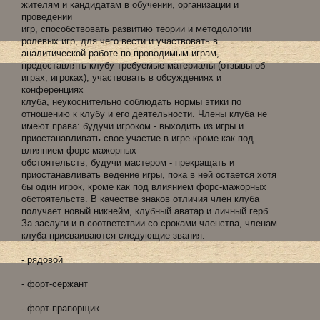
жителям и кандидатам в обучении, организации и
проведении
игр, способствовать развитию теории и методологии
ролевых игр, для чего вести и участвовать в
аналитической работе по проводимым играм,
предоставлять клубу требуемые материалы (отзывы об
играх, игроках), участвовать в обсуждениях и
конференциях
клуба, неукоснительно соблюдать нормы этики по
отношению к клубу и его деятельности. Члены клуба не
имеют права: будучи игроком - выходить из игры и
приостанавливать свое участие в игре кроме как под
влиянием форс-мажорных
обстоятельств, будучи мастером - прекращать и
приостанавливать ведение игры, пока в ней остается хотя
бы один игрок, кроме как под влиянием форс-мажорных
обстоятельств. В качестве знаков отличия член клуба
получает новый никнейм, клубный аватар и личный герб.
За заслуги и в соответствии со сроками членства, членам
клуба присваиваются следующие звания:
- рядовой
- форт-сержант
- форт-прапорщик