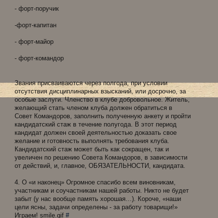
- форт-поручик
-форт-капитан
- форт-майор
- форт-командор
Звания присваиваются через полгода, при условии
отсутствия дисциплинарных взысканий, или досрочно, за
особые заслуги. Членство в клубе добровольное. Житель,
желающий стать членом клуба должен обратиться в
Совет Командоров, заполнить полученную анкету и пройти
кандидатский стаж в течение полугода. В этот период
кандидат должен своей деятельностью доказать свое
желание и готовность выполнять требования клуба.
Кандидатский стаж может быть как сокращен, так и
увеличен по решению Совета Командоров, в зависимости
от действий, и, главное, ОБЯЗАТЕЛЬНОСТИ, кандидата.
4. О «и наконец» Огромное спасибо всем виновникам,
участникам и соучастникам нашей работы. Никто не будет
забыт (у нас вообще память хорошая…). Короче, «наши
цели ясны, задачи определены - за работу товарищи!»
Играем! smile.gif
#