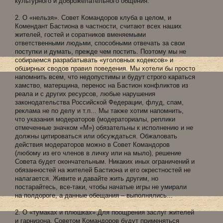
культурного и доброжелательного общения.
2. О «нельзя». Совет Командоров клуба в целом, и
Комендант Бастиона в частности, считают всех наших
жителей, гостей и соратников вменяемыми
ответственными людьми, способными отвечать за свои
поступки и думать, прежде чем постить. Поэтому мы не
собираемся разрабатывать «уголовных кодексов» и
обширных сводов правил поведения. Мы хотели бы просто
напомнить всем, что недопустимы и будут строго караться
хамство, матерщина, перенос на Бастион конфликтов из
реала и с других ресурсов, любые нарушения
законодательства Российской Федерации, флуд, спам,
реклама не по делу и т.п... Мы также хотим напомнить,
что указания модераторов (модераториалы, реплики
отмеченные значком «М») обязательны к исполнению и не
должны цитироваться или обсуждаться. Обжаловать
действия модераторов можно в Совет Командоров
(любому из его членов в личку или на мыло), решение
Совета будет окончательным. Никаких иных ограничений и
обязанностей на жителей Бастиона и его окрестностей не
налагается. Живите и давайте жить другим, но
постарайтесь, все-таки, чтобы начатые игры не умирали
на полдороге, а данные обещания – выполнялись...
2. О «тумаках и плюшках».Для поощрения заслуг жителей
и гарнизона, Советом Командоров будут применяться